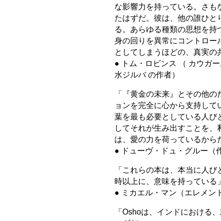
な影響力を持っている。さも
たはずだ。彼は、他の誰ひと
る。あらゆる種類の思想を持
身の回りを異常にコントロー
としてしまうほどの、真実の
● トム・ロビンス （ カウガール・ブルー
水ジルバ の作者）
「『黄金の未来』とその他のた
ョンを完全に心から支持して
葉を最も必要としている人び
してそれが生み出すことを、私
は、愛の力を荷っているから
● ドューヴ・ドュ・グルー（
「これらの本は、本当に人びと
時以上に、意味を持っている
● ミカエル・マン（エレメント
「Oshoは、インドにおける