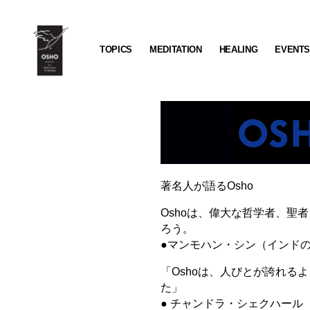
TOPICS
MEDITATION
HEALING
EVENT
OSHO
Institute
for
Meditation
&
Healing
著名人が語るOsho
Oshoは、偉大な哲学者、聖
ろう。
●マンモハン・シン（インド
「Oshoは、人びとが誇れる
た」
● チャンドラ・シェクハール