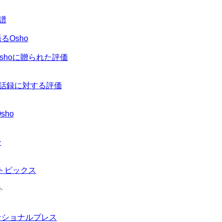
年譜
るOsho
shoに贈られた評価
の講話録に対する評価
Osho
ン
ートピックス
ト
ナショナルプレス