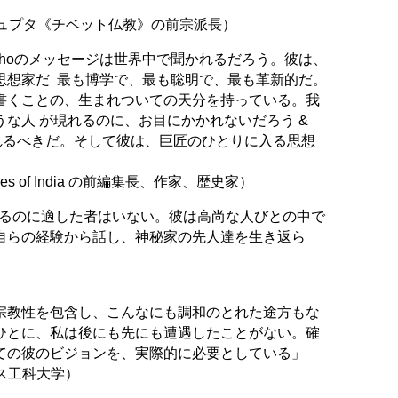
ギュプタ《チベット仏教》の前宗派長）
shoのメッセージは世界中で聞かれるだろう。彼は、
想家だ  最も博学で、最も聡明で、最も革新的だ。
書くことの、生まれついての天分を持っている。我
な人 が現れるのに、お目にかかれないだろう &
れるべきだ。そして彼は、巨匠のひとりに入る思想
es of India の前編集長、作家、歴史家）
するのに適した者はいない。彼は高尚な人びとの中で
自らの経験から話し、神秘家の先人達を生き返ら
」
宗教性を包含し、こんなにも調和のとれた途方もな
ひとに、私は後にも先にも遭遇したことがない。確
ての彼のビジョンを、実際的に必要としている」
イス工科大学）