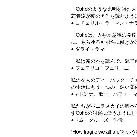
「Oshoのような光明を得た
若者達が彼の著作を読むよう
● コチェリル・ラーマン・ナ
「Oshoは、人類が意識の発
に、あらゆる可能性に働きか
● ダライ・ラマ
「私は彼の本を読んで、魅了
● フェデリコ・フェリーニ
私の友人のディーパック・チ
の生活にもう一つの、深い変
●マドンナ、歌手、パフォー
私たちがバニラスカイの脚本
ずOshoの洞察に沿うように
●トム クルーズ、俳優
“How fragile we all