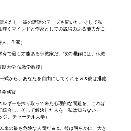
を読んだし、彼の講話のテープも聞いた。そして私
性輝くマインドと作家としての説得力ある能力がこ
詩人、作家）
稀有で最も才能ある宗教家だ。彼の理解には、仏教
短期大学 仏教学教授）
ド一式から、あなたを自由にしてくれる & &彼は排他
等弁務官
ネルギーを搾り取って来た心理的な問題を、これほ
て統合し、そして解決した人を、私は知らない」
ブリッジ、チャーチル大学）
ト以来の最も危険な人間だ & &。彼は明らかに、大き