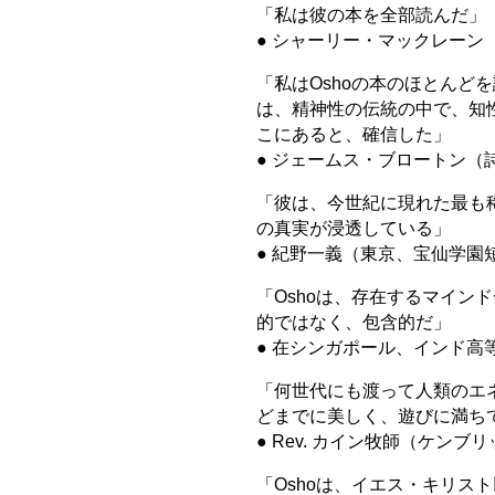
「私は彼の本を全部読んだ」
● シャーリー・マックレーン
「私はOshoの本のほとんど
は、精神性の伝統の中で、知
こにあると、確信した」
● ジェームス・ブロートン（
「彼は、今世紀に現れた最も
の真実が浸透している」
● 紀野一義（東京、宝仙学園
「Oshoは、存在するマイン
的ではなく、包含的だ」
● 在シンガポール、インド高
「何世代にも渡って人類のエ
どまでに美しく、遊びに満ち
● Rev. カイン牧師（ケン
「Oshoは、イエス・キリス