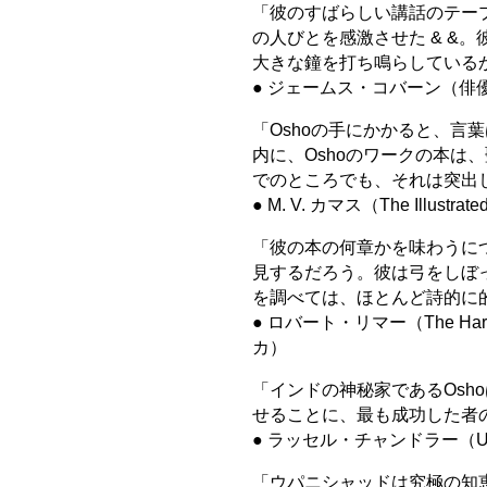
「彼のすばらしい講話のテー
の人びとを感激させた & &
大きな鐘を打ち鳴らしている
● ジェームス・コバーン（俳
「Oshoの手にかかると、言
内に、Oshoのワークの本は
でのところでも、それは突出
● M. V. カマス（The Illus
「彼の本の何章かを味わうに
見するだろう。彼は弓をしぼ
を調べては、ほとんど詩的に
● ロバート・リマー（The Harrad
カ）
「インドの神秘家であるOsh
せることに、最も成功した者
● ラッセル・チャンドラー（Unders
「ウパニシャッドは究極の知恵