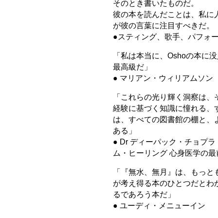
そのとき書いたものだ。
彼の本を読んだことは、私に
が彼の言葉に注目すべきだ。
●スティング、歌手、パフォ
「私は本当に、Oshoの本に
最高級だ」
● マリアン・ウィリアムソン
「これらの光り輝く洞察は、
経験に基づく知識に憧れる、
は、すべての図書館の棚と、
ある」
● Dr ディーパック・チョプラ（
ム・ヒーリング 心身医学の最前
「『無水、無月』は、もっと
が考え得る本のひとつだとわ
るであろう本だ」
● ユーディ・メニューイン