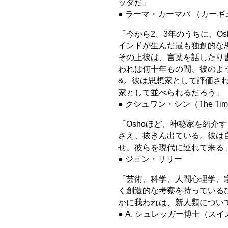
ッダだ」
● ラーマ・カーマパ （カー
「今から2、3年のうちに、O
インドが生んだ最も独創的な思
その上彼は、言葉を話したり
われは何十年もの間、彼のよう
&。彼は思想家として評価さ
家として並べられるだろう」
● クシュワン・シン（The Tim
「Oshoほど、神秘家を紹介
さえ、抜きん出ている。彼は
せ、彼らを現代に連れて来る
● ジョン・リリー
「芸術、科学、人間心理学、
く創造的な考察を持っている
かに我われは、新人類につい
● A. シュレッガー博士（ス