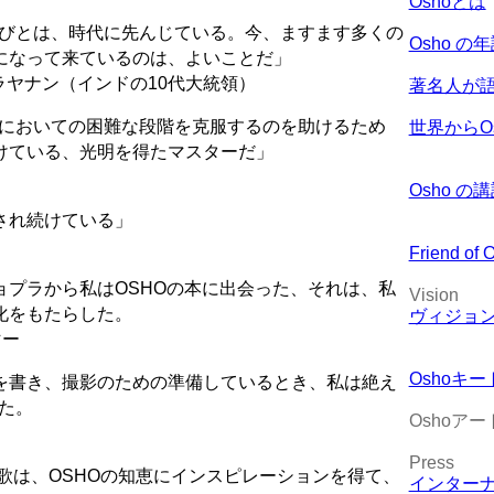
Oshoとは
人びとは、時代に先んじている。今、ますます多くの
Osho の
になって来ているのは、よいことだ」
ラヤナン（インドの10代大統領）
著名人が語
達においての困難な段階を克服するのを助けるため
世界からO
けている、光明を得たマスターだ」
Osho 
され続けている」
Friend of 
ョプラから私はOSHOの本に出会った、それは、私
Vision
化をもたらした。
ヴィジョ
マー
Oshoキ
を書き、撮影のための準備しているとき、私は絶え
した。
Oshoアー
Press
 are”という歌は、OSHOの知恵にインスピレーションを得て、
インター