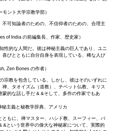
 バーモント大学宗教学部）
、不可知論者のための、不信仰者のための、合理主
es of India の前編集長、作家、歴史家）
、知性的な人間だ。彼は神秘主義の巨人であり、ユニ
、喜びとともに自分自身を表現している、稀な人び
, Zen Bones の作者）
くの宗教を包含している。しかし、彼はそのいずれに
、禅、タオイズム（道教）、チベット仏教、キリス
蒙的な話し手だ & &そして、多作の作家でもあ
神秘主義と秘教学辞典、アメリカ
とともに、禅マスター、ハシド教、スーフィー、バ
& &という世界中の偉大な神秘家について、実際的