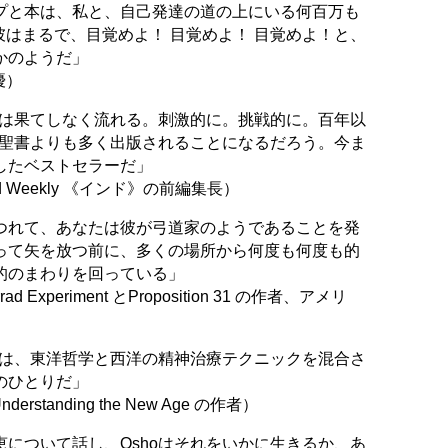
プと本は、私と、自己発達の道の上にいる何百万も
。彼はまるで、目覚めよ！ 目覚めよ！ 目覚めよ！と、
かのようだ」
優）
葉は果てしなく流れる。刺激的に。挑戦的に。百年以
、聖書よりも多く出版されることになるだろう。今ま
したベストセラーだ」
trated Weekly 《インド》の前編集長）
つれて、あなたは彼が弓道家のようであることを発
って矢を放つ前に、多くの場所から何度も何度も的
的のまわりを回っている」
 Experiment とProposition 31 の作者、アメリ
oは、東洋哲学と西洋の精神治療テクニックを混合さ
のひとりだ」
tanding the New Age の作者）
について話し、Oshoはそれをいかに生きるか、あ