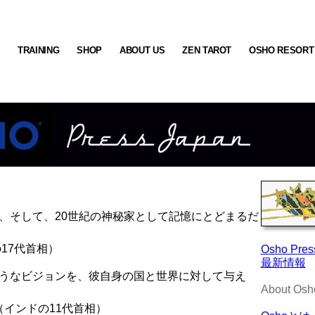
S
TRAINING
SHOP
ABOUT US
ZEN TAROT
OSHO RESORT
者、そして、20世紀の神秘家として記憶にとどまるだ
の17代首相）
Osho Pres
最新情報
ようなビジョンを、彼自身の国と世界に対して与え
About Osh
（インドの11代首相）