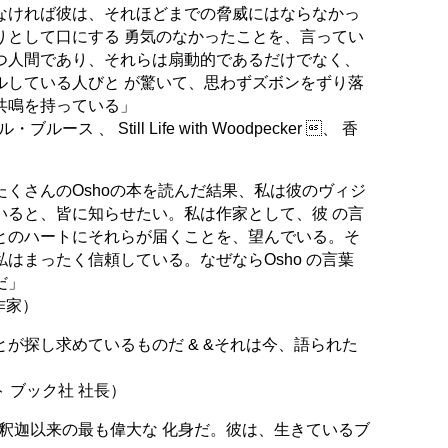
なければ彼は、それほどまでの脅威にはならなかっ
りとして口にする 勇気のなかったことを、言ってい
つ人間であり、それらは扇動的であるだけでなく、
ルしている人びと が驚いて、思わずズボンをずり落
共鳴を持っている」
ス 、 Still Life with Woodpecker 、 香
くさんのOshoの本を読んだ結果、私は彼のヴィジ
いると、皆に知らせたい。私は作家として、彼 の言
とのハートにそれらが届くことを、望んでいる。そ
はまったく信頼している。なぜならOsho の言葉
だ」
作家）
が探し求めているものだ & &それは今、語られた
」
 ブック社 社長）
、釈迦以来の最も偉大な 化身だ。彼は、生きているブ