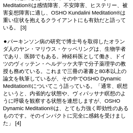
Meditation®は感情障害、不安障害、ヒステリー、被
害妄想障害に適し、OSHO Kundalini Meditation®は
重い症状を抱えるクライアントにも有効だと語って
いる。 [3]
⚫︎パーキンソン病の研究で博士号を取得したオラン
ダ人のヤン・マリウス・ケッペリングは、生物学者
であり、医師でもある。神経科医として働き、ドイ
ツのヴィッテン・ヘルデッケ大学で分子薬理学の教
授も務めている。これまで三冊の著書と80本以上の
論文を執筆しているが、その中でOSHO Dynamic
Meditation®についてこう語っている。「通常、瞑想
というと、内省的な状態や、ヴィパッサナ瞑想のよ
うに呼吸を観察する状態を連想しますが、OSHO
Dynamic Meditation®は、とても力強く即効性のある
ものです。そのインパクトに完全に感銘を受けまし
た」 [4]