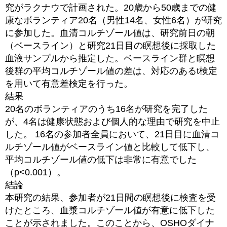
究がラクナウで計画された。20歳から50歳までの健
康なボランティア20名（男性14名、女性6名）が研究
に参加した。血清コルチゾール値は、研究前日の朝
（ベースライン）と研究21日目の瞑想後に採取した
血液サンプルから推定した。ベースライン群と瞑想
後群の平均コルチゾール値の差は、対応のあるt検定
を用いて有意差検定を行った。
結果
20名のボランティアのうち16名が研究を完了した
が、4名は健康状態および個人的な理由で研究を中止
した。 16名の参加者全員において、21日目に血清コ
ルチゾール値がベースライン値と比較して低下し、
平均コルチゾール値の低下は非常に有意でした
（p<0.001）。
結論
本研究の結果、参加者が21日間の瞑想後に検査を受
けたところ、血漿コルチゾール値が有意に低下した
ことが示されました。このことから、OSHOダイナ