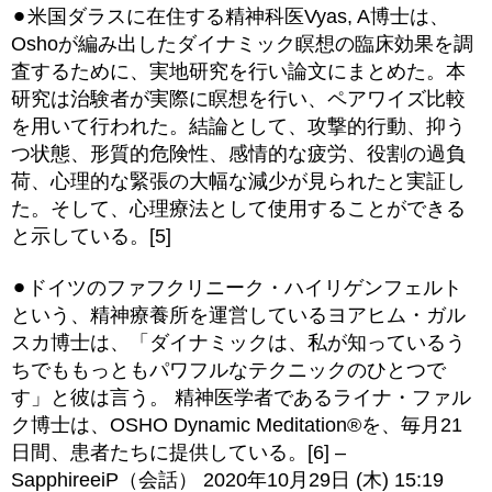
⚫︎米国ダラスに在住する精神科医Vyas, A博士は、
Oshoが編み出したダイナミック瞑想の臨床効果を調
査するために、実地研究を行い論文にまとめた。本
研究は治験者が実際に瞑想を行い、ペアワイズ比較
を用いて行われた。結論として、攻撃的行動、抑う
つ状態、形質的危険性、感情的な疲労、役割の過負
荷、心理的な緊張の大幅な減少が見られたと実証し
た。そして、心理療法として使用することができる
と示している。[5]
⚫︎ドイツのファフクリニーク・ハイリゲンフェルト
という、精神療養所を運営しているヨアヒム・ガル
スカ博士は、「ダイナミックは、私が知っているう
ちでももっともパワフルなテクニックのひとつで
す」と彼は言う。 精神医学者であるライナ・ファル
ク博士は、OSHO Dynamic Meditation®を、毎月21
日間、患者たちに提供している。[6] –
SapphireeiP（会話） 2020年10月29日 (木) 15:19