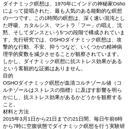
ダイナミック瞑想は、1970年にインドの神秘家Osho
によって提唱された、最も人気のある能動的な瞑想
の一つです。この1時間の瞑想は、深く速い混沌とし
た呼吸、カタルシス、マントラ「フー」の唱え、沈
黙、そしてダンスという5つの段階で構成されていま
す。先行研究では、OSHOダイナミック瞑想は、攻
撃的な行動、不安、抑うつなど、いくつかの精神病
理学的変数を減少させることが観察されています。
しかし、ダイナミック瞑想に抗ストレス効果がある
という客観的な証拠はありません。
目的
OSHOダイナミック瞑想が血清コルチゾール値（コ
ルチゾールはストレスの指標）に及ぼす影響を明ら
かにし、抗ストレス効果があるかどうかを観察する
こと。
材料と方法
2015年3月1日から21日までの21日間、毎日午前6時
から7時に空腹状態でダイナミック瞑想を行う実験研