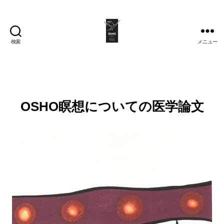
検索
メニュー
OSHO
Institute
for
Meditation
&
Healing
OSHO瞑想についての医学論文