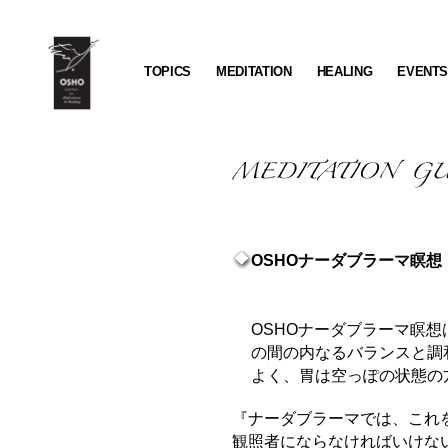
TOPICS
MEDITATION
HEALING
EVENT
OSHO
Institute
for
Meditation
&
Healing
OSHOナーダブラーマ瞑想
OSHOナーダブラーマ瞑
の間の内なるバランスと調
よく、胃は空っぽの状態の
『ナーダブラーマでは、これ
観照者にならなければいけな