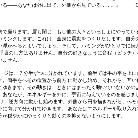
いる――あなたは外に出て、外側から見ている……。』 Os
勢で座ります。唇も閉じ、もし他の人々といっしょにやってい
ハミングします。これは、全身に震動をつくりだします。自分
い浮かべるとよいでしょう。そして、ハミングがひとりでに続
な呼吸のし方はありません。自分の好きなように音程（ピッチ）
いません。
テージは、７分半ずつに分かれています。前半では手の平を上に
す。両手をへその位置から前方 に動かし始め、それから、互い
てゆきます。その動きは、ときにはまったく動いていないかのよ
。あなたが、エネルギーを外に、宇宙に与えているのを感じま
向け、逆方向に動かし始めます。外側から円を描きながら、へそ
外に向けて分かれてゆきます。 あなたはエネルギーを取り入れ
分が穏やかにゆっくりと動くのを抑えないようにします。