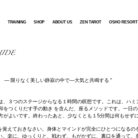
S
TRAINING
SHOP
ABOUT US
ZEN TAROT
OSHO RESORT
— 限りなく美しい静寂の中で—大気と共鳴する ”
想は、３つのステージからなる１時間の瞑想です。これは、ハミ
和をつくりだす手の動き を含んだ、座るメソッドです。一日
方がよいです。終わったあと、少なくとも１5分間は何もせずに
を覚えておきなさい。身体とマインドが完全にひとつになるの
い。楽に、ゆっくりと、戦わず、もがかずに、裏口を通って、