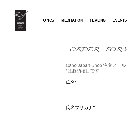
TOPICS
MEDITATION
HEALING
EVENT
OSHO
Institute
for
Meditation
&
Healing
Osho Japan Shop 注文メール
*は必須項目です
氏名*
氏名フリガナ*