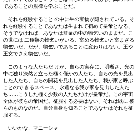
であることの規律を学ぶことだ。
それを経験すること の中に生の宝物が隠されている。そ
れを経験することであなたは生まれて初めて皇帝となる、
そうでなければ、あなたは群衆の中の物乞いのままだ。こ
の世には 二種類の物乞いがいる、富める物乞いと富まざる
物乞いだ、だが、物乞いであることに変わりはない。王や
王女でさえ物乞いだ。
このような人たちだ けが、自らの実存に、明晰さ、光の
中に独り決然と立った極く僅かの人たち、自らの光を見出
した人たち、自らの開花を見出した人たち、我が家と呼ぶ
ことので きるスペース、永遠なる我が家を見出した人た
ち……こうした極く少数の人たちだけが皇帝だ。この宇宙
全体が彼らの帝国だ。征服する必要はない、それは既に 彼
らのものなのだ。自分自身を知ることであなたはそれを征
服する。
いいかな、マニーシャ