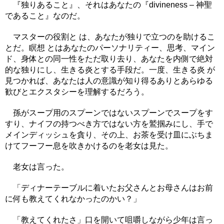
『独りあること』、それはあなたの『divineness – 神聖
であること』なのだ。
マスターの役割と は、あなたが独りで立つのを助けるこ
とだ。瞑想 とはあなたのパーソナリティー、思考、マイン
ド、身体との同一性をただ取り去り、あなたを内側で絶対
的な独りにし、生きる炎とする手段だ。一度、生きる炎 が
見つかれば、あなたは人の意識が知り得るありとあらゆる
歓びとエクスタシーを理解するだろう。
孫がスープ用のスプーンではないスプーンでスープをす
すり、ナイフの持つべき方ではない方を鷲掴みにし、手で
メインディッシュを貪り、その上、お茶を受け皿にぶちま
けてフーフー息を吹きかけるのを老女は見た。
老女は言った。
「ディナーテーブルに着いたお父さんとお母さんはお前
に何も教えてくれなかったのかい？」
「教えてくれたさ」口を開いて咀嚼しながら少年は言っ