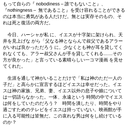
もって自らの『 nobodiness – 誰でもないこと』、
『nothingness – 無であること』を受け容れることができる
のは本当に勇気がある人だけだ。無とは実存そのもの、そ
れは死と復活の両方だ。
今日、ハーシャが私 に、イエスが十字架に架けられ、天
井を見上げな がら「父なる神とならんで叔父であるアラー
がいれば良かっただろう に。少なくとも神が耳を貸してく
れなくても、アラー叔父さんが手を貸してくれる……その
方が良かった」と言っている素晴らしい一コマ漫画 を見せ
てくれた。
生涯を通して神がいることだけで「私は神のただ一人の
子だ」と高らかに宣言するほどイエスは幸せだった。イエ
スは神の家族、兄弟、妻、イエス以外の息子や娘について
は一切語らなかった。一体、永遠という 時間の中でイエス
は何をしていたのだろう？ 時間を潰したり、時間をやり
過ごすためのテレビをイエスは持っていない。映画館が手
に入る可能性は皆無だ。この哀れな男は何をし続けている
のか？