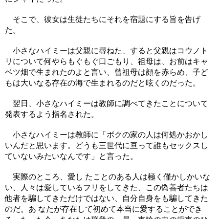
そこで、彼女は生徒たちにそれを宿題にする旨を告げ
た。
小さなハイミーは父親に尋ねた、すると父親はコウノト
リについて何やらもぐもぐ口ごもり、祖母は、お前はキャ
ベツ畑で生まれたのよと言い、曾祖母は顔を赤らめ、子ど
もは大いなる存在の海で生まれるのだと呟くのだった。
翌日、小さなハイミーは教師に調べてきたことについて
発表するよう指名された。
小さなハイミーは教師に「ボクの家の人は何処かおかし
いんだと思います。どうも三世代に亘って誰もセックスし
ていないみたいなんです」と言った。
実際のところ、愛し たことのある人は極く僅かしかいな
い、人々は愛しているフリをしてきた、この偽善者たちは
他者を騙してきただけではない、自分自身をも騙してきた
のだ。あ なたが存在して初めて本当に愛することができ