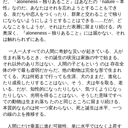
だ。『aloneness – 独りあること』はあなたの『nature – 本
性』なのだ。あなたはそれを忘れようとすることもでき
る、友だちや恋人をつくったり、群衆と交わることで独り
にならないようにしようとすることはできる……だが、ど
んなことをしようが、それはただ表層に留まり続ける。内
奥深く、『aloneness – 独りあること』には届かない、それ
は触れられずにある。
一人一人すべての人間に奇妙な災いが起きている、人が
生まれ落ちるとき、その誕生の状況は家族の中で始まる。
それ以外のあり方はない、人間の子どもという のは 存在全
体の中で最も虚弱だからだ。他の動物は完全な形で生まれ
てくる。犬は何処まで行っても生涯、犬のままだ、進化し
たり成長したりすることはない。そ う、犬は年を取る、老
いる、だが、知性的になったりしない、気づくようになっ
たりしない、光明を得ることはない。そうした意味ですべ
ての動物は生まれ落ち たのと同じところに留まり続ける、
本質的なものは何一つ変わらない。死と誕生は水平、一つ
の線の上を推移する。
人間にだけ垂直に進む可能性、単に水平ではなく上昇す