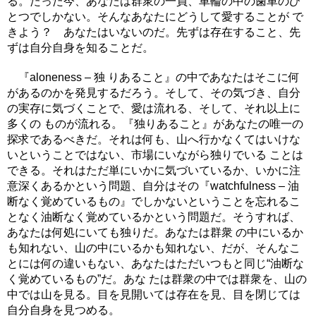
る。たった今、あなたは群衆の一員、車輪の中の歯車のひ
とつでしかない。そんなあなたにどうして愛することが で
きよう？ あなたはいないのだ。先ずは存在すること、先
ずは自分自身を知ることだ。
『aloneness – 独 りあること』の中であなたはそこに何
があるのかを発見するだろう。そして、その気づき、自分
の実存に気づくことで、愛は流れる、そして、それ以上に
多くの ものが流れる。『独りあること』があなたの唯一の
探求であるべきだ。それは何も、山へ行かなくてはいけな
いということではない、市場にいながら独りでいる ことは
できる。それはただ単にいかに気づいているか、いかに注
意深くあるかという問題、自分はその『watchfulness – 油
断なく覚めているもの』でしかないということを忘れるこ
となく油断なく覚めているかという問題だ。そうすれば、
あなたは何処にいても独りだ。あなたは群衆 の中にいるか
も知れない、山の中にいるかも知れない、だが、そんなこ
とには何の違いもない、あなたはただいつもと同じ“油断な
く覚めているもの”だ。あな たは群衆の中では群衆を、山の
中では山を見る。目を見開いては存在を見、目を閉じては
自分自身を見つめる。