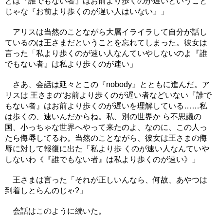
とは『誰でもない者』はお前より歩くのが遅いということ
じゃな『お前より歩くのが遅い人はいない』」
アリスは当然のことながら大層イライラして自分が話し
ているのは王さまだということを忘れてしまった。彼女は
言った「私より歩くのが速い人なんていやしないのよ『誰
でもない者』は私より歩くのが速い」
さあ、会話は延々とこの『nobody』とともに進んだ。ア
リスは 王さまの“お前より歩くのが遅い者などいない『誰で
もない者』はお前より歩くのが遅いを理解している……私
は歩くの、速いんだからね。私、別の世界か ら不思議の
国、小っちゃな世界へやって来たのよ、なのに、この人っ
たら侮辱してるわ。当然のことながら、彼女は王さまの侮
辱に対して報復に出た「私より歩 くのが速い人なんていや
しないわ《『誰でもない者』は私より歩くのが速い》」
王さまは言った「それが正しいんなら、何故、あやつは
到着しとらんのじゃ?」
会話はこのように続いた。