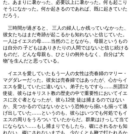
た。あまりに暑かった、必要以上に暑かった。何も起こり
そうになかった。何か起きるのであれば、既に起きていた
だろう。
三時間が過ぎると、 三人の婦人しか残っていなかった、
彼女たちはまだ奇跡が起こるかも知れないと信じていた。
一人はイエスの母……当然のことながら、母親というもの
は自分の 子どもはありきたりの人間ではないと信じ続ける
ものだ。どんな母親も、ひとりの例外もなく、自分は“大
物”を生んだと思っている。
イエスを愛していたもう一人の女性は売春婦のマリー・
マグダレーだった。彼女は売春婦ではあったが、心からイ
エスを愛していたに違いない。弟子たちですら……所謂12
使徒、彼らはキリスト教の歴史の中で重要性においてイエ
スに次ぐ者となったが、彼ら12使 徒は捕まるのではない
か、見つかるのではないかという恐怖から揃いも揃って逃
げ出していた……というのも、彼らはいつでも何処でもイ
エスの周りをうろつい ていたからだ。群衆はけっして当て
にならない……もし捕まりでもしたら、磔にされるかも知
れない、磔にされないまでも、少なくとも鞭で打たれるか