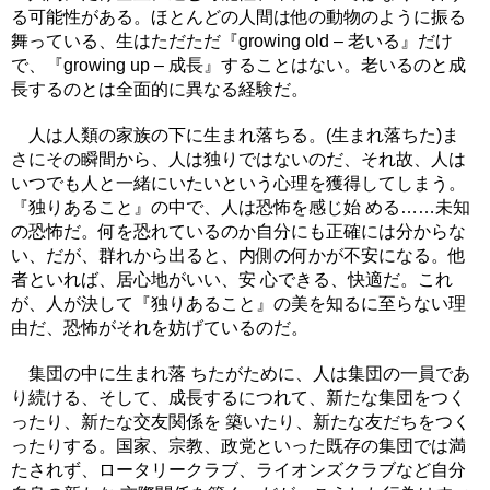
る可能性がある。ほとんどの人間は他の動物のように振る
舞っている、生はただただ『growing old – 老いる』だけ
で、『growing up – 成長』することはない。老いるのと成
長するのとは全面的に異なる経験だ。
人は人類の家族の下に生まれ落ちる。(生まれ落ちた)ま
さにその瞬間から、人は独りではないのだ、それ故、人は
いつでも人と一緒にいたいという心理を獲得してしまう。
『独りあること』の中で、人は恐怖を感じ始 める……未知
の恐怖だ。何を恐れているのか自分にも正確には分からな
い、だが、群れから出ると、内側の何かが不安になる。他
者といれば、居心地がいい、安 心できる、快適だ。これ
が、人が決して『独りあること』の美を知るに至らない理
由だ、恐怖がそれを妨げているのだ。
集団の中に生まれ落 ちたがために、人は集団の一員であ
り続ける、そして、成長するにつれて、新たな集団をつく
ったり、新たな交友関係を 築いたり、新たな友だちをつく
ったりする。国家、宗教、政党といった既存の集団では満
たされず、ロータリークラブ、ライオンズクラブなど自分