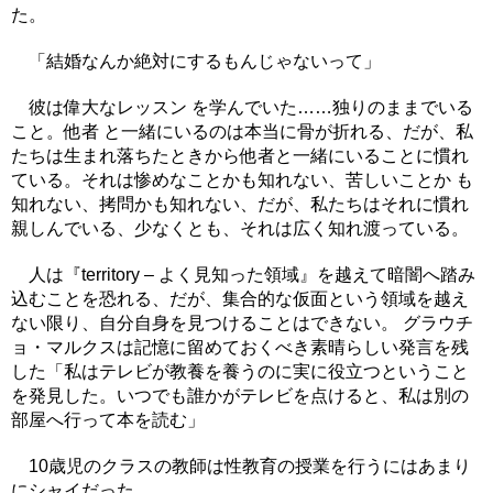
た。
「結婚なんか絶対にするもんじゃないって」
彼は偉大なレッスン を学んでいた……独りのままでいる
こと。他者 と一緒にいるのは本当に骨が折れる、だが、私
たちは生まれ落ちたときから他者と一緒にいることに慣れ
ている。それは惨めなことかも知れない、苦しいことか も
知れない、拷問かも知れない、だが、私たちはそれに慣れ
親しんでいる、少なくとも、それは広く知れ渡っている。
人は『territory – よく見知った領域』を越えて暗闇へ踏み
込むことを恐れる、だが、集合的な仮面という領域を越え
ない限り、自分自身を見つけることはできない。 グラウチ
ョ・マルクスは記憶に留めておくべき素晴らしい発言を残
した「私はテレビが教養を養うのに実に役立つということ
を発見した。いつでも誰かがテレビを点けると、私は別の
部屋へ行って本を読む」
10歳児のクラスの教師は性教育の授業を行うにはあまり
にシャイだった。