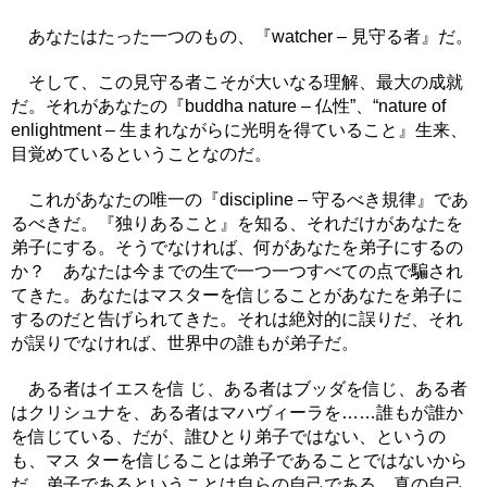
あなたはたった一つのもの、『watcher – 見守る者』だ。
そして、この見守る者こそが大いなる理解、最大の成就
だ。それがあなたの『buddha nature – 仏性”、“nature of
enlightment – 生まれながらに光明を得ていること』生来、
目覚めているということなのだ。
これがあなたの唯一の『discipline – 守るべき規律』であ
るべきだ。『独りあること』を知る、それだけがあなたを
弟子にする。そうでなければ、何があなたを弟子にするの
か？ あなたは今までの生で一つ一つすべての点で騙され
てきた。あなたはマスターを信じることがあなたを弟子に
するのだと告げられてきた。それは絶対的に誤りだ、それ
が誤りでなければ、世界中の誰もが弟子だ。
ある者はイエスを信 じ、ある者はブッダを信じ、ある者
はクリシュナを、ある者はマハヴィーラを……誰もが誰か
を信じている、だが、誰ひとり弟子ではない、というの
も、マス ターを信じることは弟子であることではないから
だ。弟子であるということは自らの自己である、真の自己