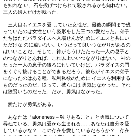
も知れな い、石を投げつけられて殺されるかも知れない。
三人の婦人だけが残った。
三人目もイエスを愛 していた女性だ。最後の瞬間まで残
っていたのは女性という姿形をした三つの愛だった。弟子
たちはただパラダイスへ入場せんがためにイエスと共にい
ただけな のに違いない。いつだって良いつながりがあるの
はいいことだ、そして、神がもうけたたった一人の息子と
のつながりとあれば、これ以上いいつながりはない。 神の
たった一人の息子の後ろに付いていけば、パラダイスの門
をくぐり抜けることができるだろう。彼らがイエスの弟子
になったのはある種、私利私欲のために イエスを利用する
ものだったのだ、従って、彼らには 勇気はなかった。それ
は狡賢いものだった、だが、勇気はなかった。
愛だけが勇気がある。
あなたは『aloneness – 独 りあること』と勇気について
尋ねている。勇気は愛から生まれる……あなたは自分を愛
しているかな？ この存在を愛しているだろうか？ 存在