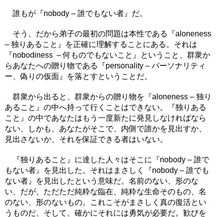
誰もが『nobody – 誰でもない者』だ。
そう、だから弟子の最初の問題は本性である『aloneness
– 独りあること』を正確に理解することにある。それは
『nobodiness – 何ものでもないこと』ということ、群衆か
らあなたへの贈り物である『personality – パーソナリティ
ー、偽りの仮面』を落とすということだ。
群衆から出ると、群衆からの贈り物を『aloneness – 独り
あること』の中へ持って行くことはできない。『独りある
こと』の中であなたはもう一度新たに発見しなければなら
ない、しかも、あなたがそこで、内側で誰かを見出すか、
見出さないか、それを保証できる者はいない。
『独りあること』に達した人々はそこに『nobody – 誰で
もない者』を見出した。それはまさしく『nobody – 誰でも
ない者』を見出したという意味だ。名前のない、形のな
い、だが、ただただ純粋な臨在、純粋な生命そのもの、名
のない、形のないもの。これこそがまさしく真の復活とい
うものだ、そして、確かにそれには勇気が必要だ。歓びを