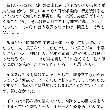
貧しい人にはそれ以 外に楽しみは何もないという極く単
純な理由から、貧しい国々で人口が爆発的に増え続けると
いうのはよく知られた事実だ。唯一の楽しみは子どもをつ
くること だけ。それは長い目で見れば非常に高くつくが、
たった今、その手には入場券もなければ、問題も、行列も
ない……。
永遠という時間の中 で神は一体、何をしていたのか？
たった一人、息子をつくっただけだ。その息子が今、十字
架に架けられ、神に何人か兄弟や姉妹、叔父がいれば良か
っただろ うに……「神が耳を貸してくれなくても、他の誰
かに助けを求めることもできただろう」と思っている。
イエスは祈りを捧げている、そして、腹を立てながら言
っている「何故です？ あなたは私を忘れてしまわれたの
ですか？ 私のことは見放してしまわれたのですか？」だ
が、答はなかった。
イエスは奇跡を待ち望んでいた。奇跡をこの目で見よう
と集まっていた群衆も一人、また一人と姿を消し始めてい