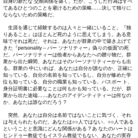
自身の新たな 交際関係を築く。だが、こうした行為はすべ
てあるひとつのことを避けるための策略……決して独りに
ならないための策略だ。
生涯を通じて経験するのは人々と一緒にいること。『独
りあること』はほとんど死のように思えてしまう。ある意
味でそれは死だ、それは、あなたが群衆の中で築き上げて
きた『personality – パー ソナリティー』偽りの仮面”の死
だ。パーソナリティーは他者からあなたへの贈り物だ。群
衆から出た瞬間、あなたはそのパーソナリティーからも出
る。群衆の 中にいれば、あなたは自分が誰なのか、正確に
知っている、自分の名前を知っているし、自分が修めた学
位も知っている、自分の職業も知っている、パスポー ト、
身分証明書に必要なことは何もかも知っている。だが、群
衆から出た途端……あなたのアイデンティティーは何なの
か、あなたは誰なのだろう ?
突然、あなたは自分は名前ではないことに気づく、それ
は与えられたものだ。あなたは○○人ではない、○○人である
ということと意識にどんな関係がある ? あ なたのハートは
ヒンドゥー教徒でもイスラム教徒でもない、あなたの実存